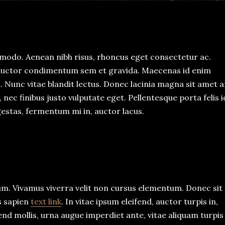
modo. Aenean nibh risus, rhoncus eget consectetur ac.
s auctor condimentum sem et gravida. Maecenas id enim
em. Nunc vitae blandit lectus. Donec lacinia magna sit amet 
 nec finibus justo vulputate eget. Pellentesque porta felis i
stas, fermentum mi in, auctor lacus.
um. Vivamus viverra velit non cursus elementum. Donec sit
s sapien
text link
. In vitae ipsum eleifend, auctor turpis in,
fend mollis, urna augue imperdiet ante, vitae aliquam turpis