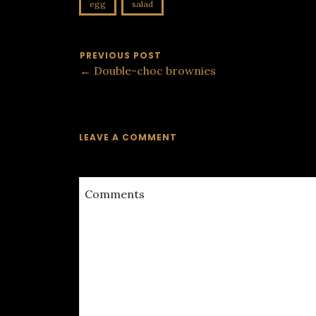
egg
salad
PREVIOUS POST
← Double-choc brownies
LEAVE A COMMENT