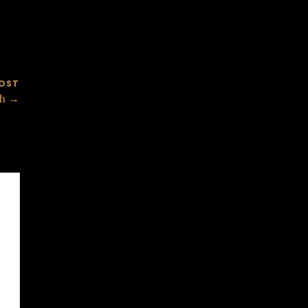
OST
ch →