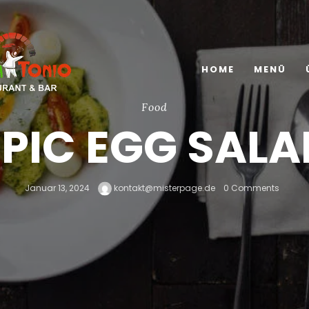
HOME
MENÜ
Food
EPIC EGG SALA
Januar 13, 2024
kontakt@misterpage.de
0 Comments