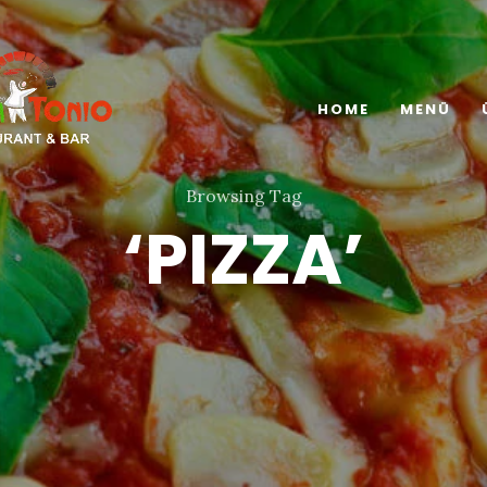
HOME
MENÜ
Browsing Tag
‘PIZZA’