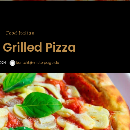
Food
Italian
Grilled Pizza
2024
kontakt@misterpage.de